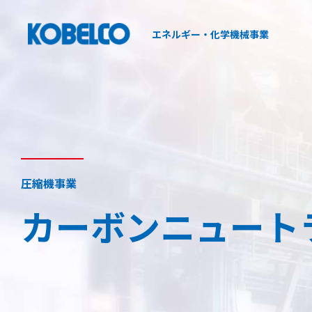
エネルギー・化学機械事業
私たちについて
製品紹介
圧縮機事業
熱交換器事業
圧縮機事業
歴史について
圧縮機事業について
熱交換器事業のミッション/歴史
圧縮機事業
カーボンニュート
お知らせ
製品紹介
熱交換器