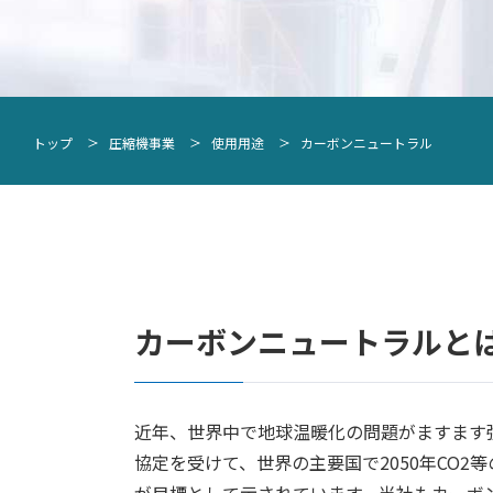
無給油式(DRY)スクリュ圧縮機
油冷式(WET)スクリュ圧縮機
無給油式(DRY)スクリュ圧縮機
ALEX
スクリュ冷凍機
油冷式(WET)スクリュ圧縮機
DCHE
一軸ターボ圧縮機
トップ
圧縮機事業
使用用途
カーボンニュートラル
スクリュ冷凍機
ギア内蔵型ターボ圧縮機
一軸ターボ圧縮機
ラジアルタービン
ギア内蔵型ターボ圧縮機
横型レシプロ圧縮機
ラジアルタービン
竪型レシプロ圧縮機
横型レシプロ圧縮機
竪型レシプロ圧縮機
カーボンニュートラルと
近年、世界中で地球温暖化の問題がますます強
協定を受けて、世界の主要国で2050年CO
が目標として示されています。当社もカーボ