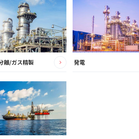
分離/ガス精製
発電