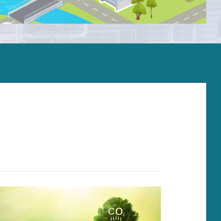
据付・試運転
運転サポート
SV派遣/フィールドサービス
オーバーホール/修理
予備品
アップグレード/寿命延長
監視システム
トレーニング
保守契約
トラブルシューティング