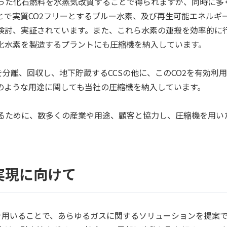
った化石燃料を水蒸気改質することで得られますが、同時に多く
とで実質CO2フリーとするブルー水素、及び再生可能エネルギ
検討、実証されています。また、これら水素の運搬を効率的に
化水素を製造するプラントにも圧縮機を納入しています。
を分離、回収し、地下貯蔵するCCSの他に、このCO2を有効利用す
のような用途に関しても当社の圧縮機を納入しています。
るために、数多くの産業や用途、顧客と協力し、圧縮機を用い
実現に向けて
を用いることで、あらゆるガスに関するソリューションを提案