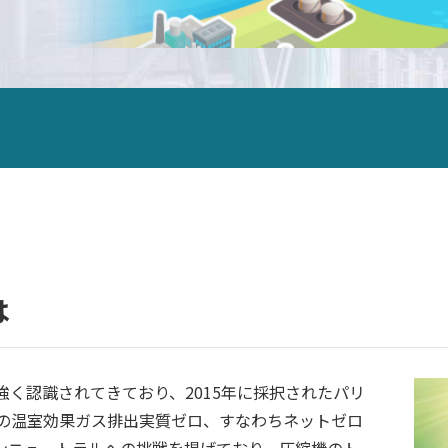
ALEX
DCHE
カーボンニュートラル
ORV
ORV
空気分離
IFV
IFV
鉄鋼産業
CWV
CWV
石油化学
HWV
HWV
石油精製
ガス分離/ガス精製
発電
LNGターミナル
は
LNG船
オフショア
く認識されてきており、2015年に採択されたパリ
2等の温室効果ガス排出実質ゼロ、すなわちネットゼロ
ンニュートラルへの挑戦を掲げており、圧縮機のト