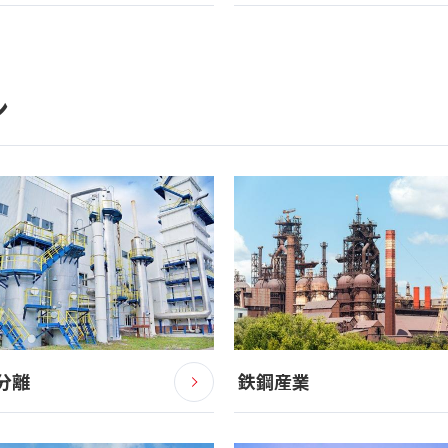
ン
分離
鉄鋼産業