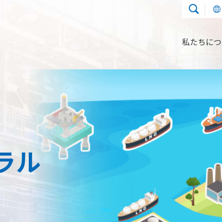
私たちにつ
使用用途
圧縮機について
実績
熱交換器事業
ラル
使用用途
気化器