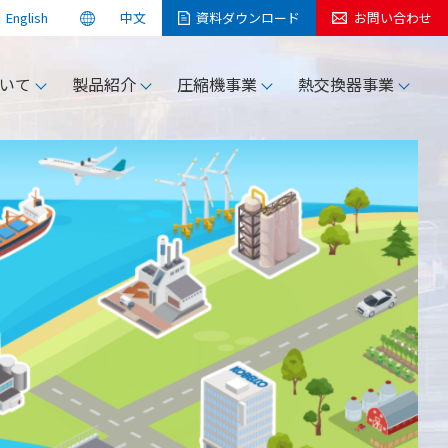
English
中文
資料
ダウンロード
お問い合わせ
検索
いて
製品紹介
圧縮機事業
熱交換器事業
KOBELCOについて
お問い合わせ
お問い合わせ
サポートサービス