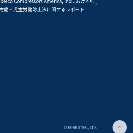
belco Compressors America, Incにおける強
労働・児童労働防止法に関するレポート
© KOBE STEEL, LTD.