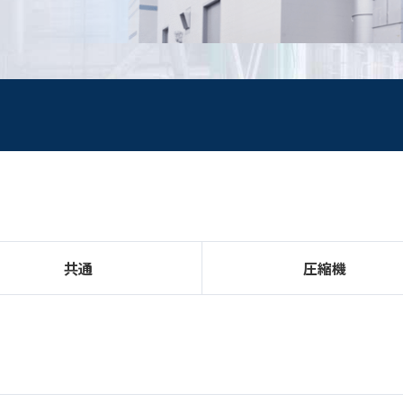
ALEX
DCHE
カーボンニュートラル
ORV
ORV
空気分離
IFV
IFV
鉄鋼産業
CWV
CWV
石油化学
HWV
HWV
石油精製
ガス分離/ガス精製
発電
共通
圧縮機
LNGターミナル
LNG船
オフショア