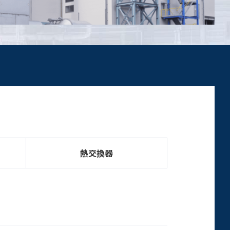
据付・試運転
運転サポート
SV派遣/フィールドサービス
オーバーホール/修理
予備品
アップグレード/寿命延長
監視システム
熱交換器
トレーニング
保守契約
トラブルシューティング