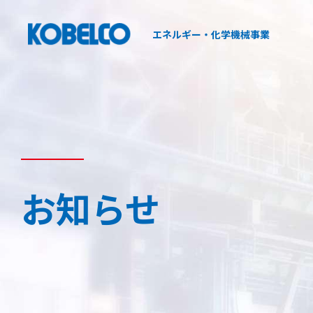
エネルギー・化学機械事業
私たちについて
製品紹介
圧縮機事業
熱交換器事業
歴史について
圧縮機事業について
熱交換器事業のミッション/歴史
圧縮機事業
お知らせ
お知らせ
製品紹介
熱交換器