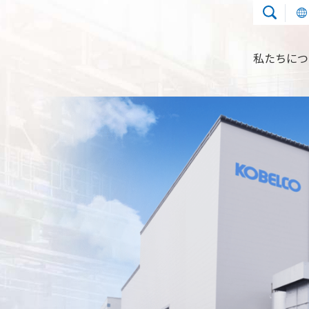
私たちにつ
使用用途
圧縮機について
実績
熱交換器事業
資料ダウンロード
使用用途
気化器